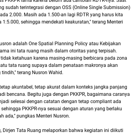
us PKKPR lama karena belum ada cantolan RDTR-nya. Saat
ng sudah terintegrasi dengan OSS (Online Single Submission)
da 2.000. Masih ada 1.500-an lagi RDTR yang harus kita
1:5.000, sehingga mendekati keakuratan," terang Menteri
usron adalah One Spatial Planning Policy atau Kebijakan
ma ini tata ruang masih dalam otoritas yang terpisah.
 tidak ketahuan karena masing-masing berbicara pada zona
satu tata ruang supaya dalam penataan makronya akan
indih," terang Nusron Wahid.
i tetap akuntabel, tetap akurat dalam konteks jangka panjang
jadi bencana. Begitu juga dengan PKKPR, bagaimana caranya
adi selesai dengan catatan dengan tetap compliant ada
el, sehingga PKKPR-nya sesuai dengan aturan yang berlaku
 ada," pungkas Menteri Nusron.
 Dirjen Tata Ruang melaporkan bahwa kegiatan ini diikuti