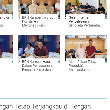
ang di
BPN Kampar: Wujud
Gelar Internal
Komitmen
Penyelesaian
ir
Menghadirkan
Sengketa Pertanahan:
hkan
Pelayanan
Komitmen BPN
ipikat
Pertanahan yang
Kampar Mewujudkan
abtu
Mudah, Cepat, dan
Kepastian Hukum
Fleksibel
bagi Masyarakat
BPN Kampar Hadir
Akhir Pekan Tetap
Dalam Penyusunan
Produktif,
Rencana Kerja dan
Manfaatkan
Anggaran
PELATARAN untuk
Kementerian Pagu
Mengurus Berbagai
usunan
Anggaran Tahun
Keperluan Layanan
2027
Pertanahan Tanpa
n
Harus Menunggu Hari
Kerja
ngan Tetap Terjangkau di Tengah