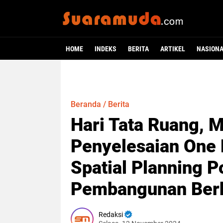
HOME
INDEKS
BERITA
ARTIKEL
NASION
Beranda
/
Berita
Hari Tata Ruang, 
Penyelesaian One 
Spatial Planning P
Pembangunan Berk
Redaksi