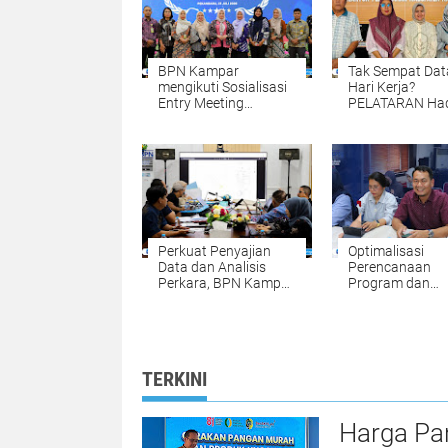
BPN Kampar
Tak Sempat Dat
mengikuti Sosialisasi
Hari Kerja?
Entry Meeting
PELATARAN Had
Penilaian Opini
untuk Memuda
Ombudsman RI Tahun
Pengurusan Sert
2026 yang
Tanah Setiap S
diselenggarakan oleh
dan Minggu
Ombudsman RI
Perkuat Penyajian
Optimalisasi
Data dan Analisis
Perencanaan
Perkara, BPN Kampar
Program dan
Gelar Internal
Anggaran, BPN
Penyelesaian
Kampar Ikuti
Sengketa Pertanahan
Kegiatan Peny
RKA-K/L Pagu
Anggaran Tahu
TERKINI
2027
Harga Pa