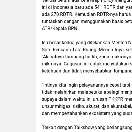
"Akibat belum ada One Map Policy mengur
ini di Indonesia baru ada 541 RDTR dan ya
ada 278 RDTR. Kemudian RDTR-nya harus a
tuntaskan dengan menggunakan basis peta 
ATR/Kepala BPN.
Isu besar kedua yang ditekankan Menteri N
Satu Rencana Tata Ruang. Menurutnya, sela
"Akibatnya tumpang tindih, zona makronya
mikronya. Gagasan ini untuk menyatukan 
ketahuan dan tidak menyebabkan tumpang t
"Intinya kita ingin pelayanannya cepat tap
tidak melahirkan malapetaka apalagi men
supaya dalam waktu ini urusan PKKPR menj
unsur mitigasi risiko, akurat, dan akuntab
dan mempertahankan ekosistem yang sudah
Terkait dengan Talkshow yang berlangsung,