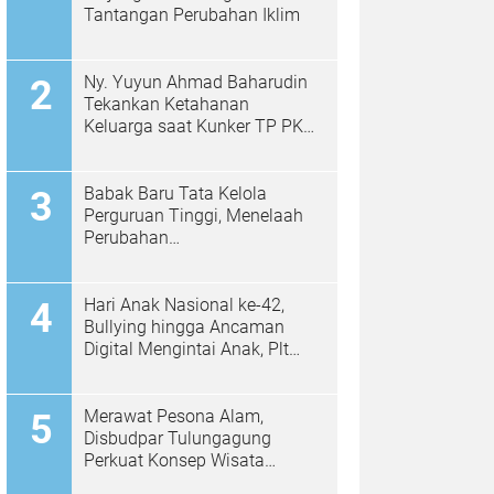
Tantangan Perubahan Iklim
Ny. Yuyun Ahmad Baharudin
Tekankan Ketahanan
Keluarga saat Kunker TP PKK
di Kalidawir
Babak Baru Tata Kelola
Perguruan Tinggi, Menelaah
Perubahan
Permendiktisaintek No.
39/2025 Menjadi No. 10/2026
Hari Anak Nasional ke-42,
Bullying hingga Ancaman
Digital Mengintai Anak, Plt
Bupati Ahmad Baharudin Ajak
Wujudkan Tulungagung
Ramah Anak
Merawat Pesona Alam,
Disbudpar Tulungagung
Perkuat Konsep Wisata
Berkelanjutan Berbasis