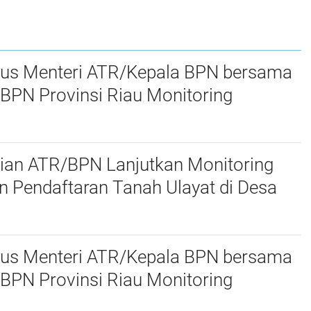
Tanah Setiap Sabtu
Mudah, Cepat, dan
 oleh
dan Minggu
Fleksibel
sus Menteri ATR/Kepala BPN bersama
BPN Provinsi Riau Monitoring
 Pendaftaran Tanah Ulayat di Kubu,
ir
ian ATR/BPN Lanjutkan Monitoring
 Pendaftaran Tanah Ulayat di Desa
 Kabupaten Pelalawan
sus Menteri ATR/Kepala BPN bersama
BPN Provinsi Riau Monitoring
 Pendaftaran Tanah Ulayat di Kubu,