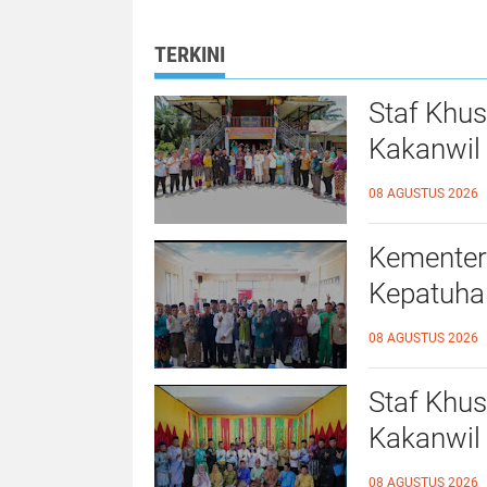
sebagai Penguatan
2026 yang
Budaya Kerja
diselenggarakan
Organisasi
Ombudsman RI
TERKINI
Staf Khu
Kakanwil 
Kepatuhan
08 AGUSTUS 2026
Rokan Hil
Kementer
Kepatuhan
Langgam,
08 AGUSTUS 2026
Staf Khu
Kakanwil 
Kepatuhan
08 AGUSTUS 2026