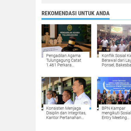
REKOMENDASI UNTUK ANDA
Pengadilan Agama
Konflik Sosial Ki
Tulungagung Catat
Berawal dari La
1.461 Perkara
Ponsel, Bakesb
Perceraian,
Tulungagung
Perselisihan Tertinggi,
Waspadai Hoak
Ekonomi dan Zina
AI Deepfake
Jadi Alasan
Konsisten Menjaga
BPN Kampar
Disiplin dan Integritas,
mengikuti Sosial
Kantor Pertanahan
Entry Meeting
Kabupaten Kampar
Penilaian Opini
Gelar Apel Pagi
Ombudsman RI 