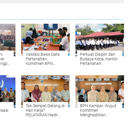
ni
Validasi Basis Data
Perkuat Disiplin dan
yar
Pertanahan,
Budaya Kerja, Kantor
angpol
Komitmen BPN
Pertanahan
Kampar Mendukung
Kabupaten Kampar
s dan
Pengadaan Tanah
Gelar Apel Pagi
yang Tepat dan
sebagai Wujud
Akurat Halo
Komitmen
Meningkatkan
Kualitas Pelayanan
Tak Sempat Datang di
BPN Kampar: Wujud
isasi
Hari Kerja?
Komitmen
PELATARAN Hadir
Menghadirkan
untuk Memudahkan
Pelayanan
Tahun
Pengurusan Sertipikat
Pertanahan yang