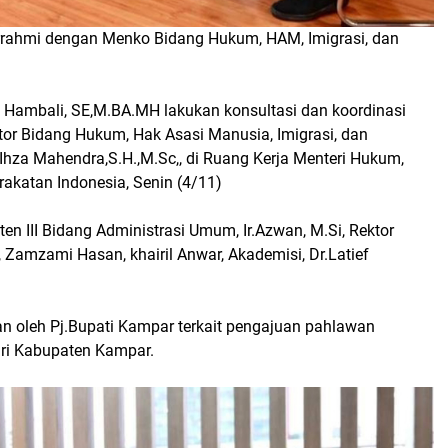
turrahmi dengan Menko Bidang Hukum, HAM, Imigrasi, dan
, Hambali, SE,M.BA.MH lakukan konsultasi dan koordinasi
ator Bidang Hukum, Hak Asasi Manusia, Imigrasi, dan
 Ihza Mahendra,S.H.,M.Sc,, di Ruang Kerja Menteri Hukum,
akatan Indonesia, Senin (4/11)
ten III Bidang Administrasi Umum, Ir.Azwan, M.Si, Rektor
, Zamzami Hasan, khairil Anwar, Akademisi, Dr.Latief
kan oleh Pj.Bupati Kampar terkait pengajuan pahlawan
ri Kabupaten Kampar.