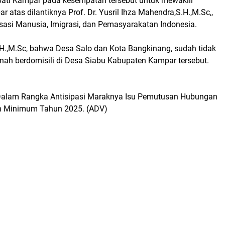
Bupati Kampar pada kesempatan tersebut untuk mewakili
tas dilantiknya Prof. Dr. Yusril Ihza Mahendra,S.H.,M.Sc,,
sasi Manusia, Imigrasi, dan Pemasyarakatan Indonesia.
S.H.,M.Sc, bahwa Desa Salo dan Kota Bangkinang, sudah tidak
ernah berdomisili di Desa Siabu Kabupaten Kampar tersebut.
 Dalam Rangka Antisipasi Maraknya Isu Pemutusan Hubungan
ah Minimum Tahun 2025. (ADV)