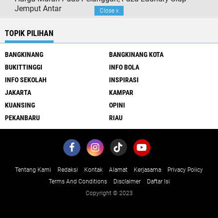
Jemput Antar
Close
x
TOPIK PILIHAN
BANGKINANG
BANGKINANG KOTA
BUKITTINGGI
INFO BOLA
INFO SEKOLAH
INSPIRASI
JAKARTA
KAMPAR
KUANSING
OPINI
PEKANBARU
RIAU
Tentang Kami
Redaksi
Kontak
Alamat
Kerjasama
Privacy Policy
Terms And Conditions
Disclaimer
Daftar Isi
Copyright © 2023