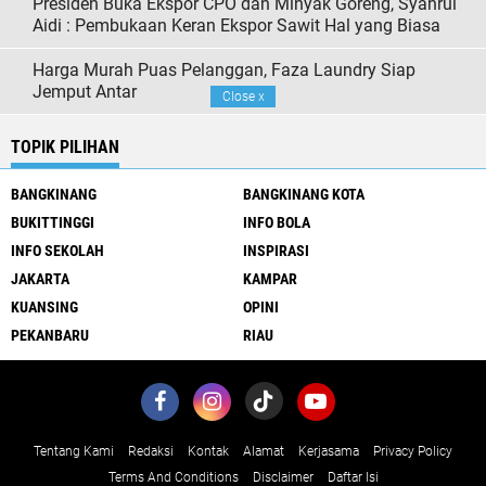
Presiden Buka Ekspor CPO dan Minyak Goreng, Syahrul
Aidi : Pembukaan Keran Ekspor Sawit Hal yang Biasa
Harga Murah Puas Pelanggan, Faza Laundry Siap
Jemput Antar
Close
x
TOPIK PILIHAN
BANGKINANG
BANGKINANG KOTA
BUKITTINGGI
INFO BOLA
INFO SEKOLAH
INSPIRASI
JAKARTA
KAMPAR
KUANSING
OPINI
PEKANBARU
RIAU
Tentang Kami
Redaksi
Kontak
Alamat
Kerjasama
Privacy Policy
Terms And Conditions
Disclaimer
Daftar Isi