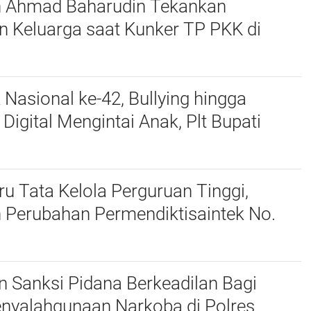
n Ahmad Baharudin Tekankan
n Keluarga saat Kunker TP PKK di
 Nasional ke-42, Bullying hingga
igital Mengintai Anak, Plt Bupati
harudin Ajak Wujudkan Tulungagung
nak
u Tata Kelola Perguruan Tinggi,
 Perubahan Permendiktisaintek No.
Menjadi No. 10/2026
 Sanksi Pidana Berkeadilan Bagi
enyalahgunaan Narkoba di Polres