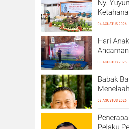
Ny. Yuyu
Ketahana
Kalidawir
04 AGUSTUS 2026
Hari Anak
Ancaman D
Ahmad Ba
03 AGUSTUS 2026
Ramah A
Babak Bar
Menelaah
39/2025 
03 AGUSTUS 2026
Penerapan
Pelaku P