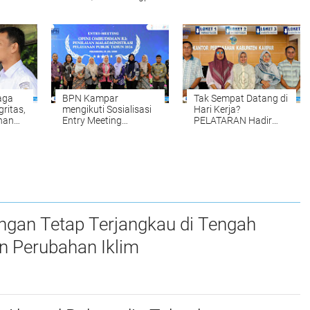
Tulungagung
Kampar Mendukung
inggi,
Waspadai Hoaks dan
Pengadaan Tanah
na
AI Deepfake
yang Tepat dan
Akurat Halo
aga
BPN Kampar
Tak Sempat Datang di
gritas,
mengikuti Sosialisasi
Hari Kerja?
han
Entry Meeting
PELATARAN Hadir
par
Penilaian Opini
untuk Memudahkan
Ombudsman RI Tahun
Pengurusan Sertipikat
tan
2026 yang
Tanah Setiap Sabtu
diselenggarakan oleh
dan Minggu
Ombudsman RI
ngan Tetap Terjangkau di Tengah
n Perubahan Iklim