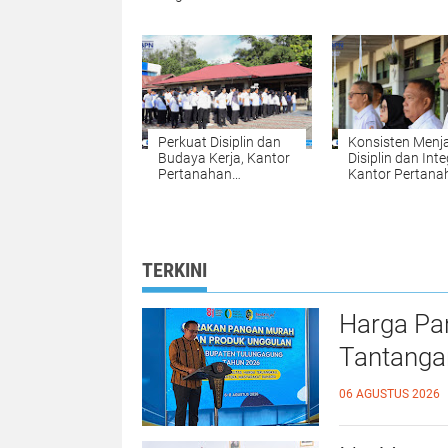
Penyalahgunaan
Perceraian,
Narkoba di Polres
Perselisihan Tert
Kampar
Ekonomi dan Zi
Jadi Alasan
Perkuat Disiplin dan
Konsisten Menj
Budaya Kerja, Kantor
Disiplin dan Inte
Pertanahan
Kantor Pertana
Kabupaten Kampar
Kabupaten Kam
Gelar Apel Pagi
Gelar Apel Pagi
sebagai Wujud
sebagai Pengua
Komitmen
Budaya Kerja
Meningkatkan
Organisasi
TERKINI
Kualitas Pelayanan
Harga Pa
Tantanga
06 AGUSTUS 2026