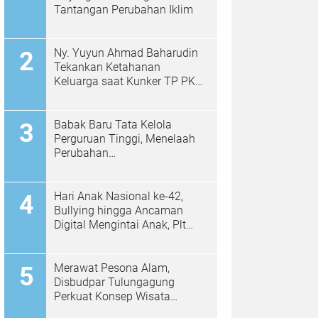
Tantangan Perubahan Iklim
Ny. Yuyun Ahmad Baharudin
Tekankan Ketahanan
Keluarga saat Kunker TP PKK
di Kalidawir
Babak Baru Tata Kelola
Perguruan Tinggi, Menelaah
Perubahan
Permendiktisaintek No.
39/2025 Menjadi No. 10/2026
Hari Anak Nasional ke-42,
Bullying hingga Ancaman
Digital Mengintai Anak, Plt
Bupati Ahmad Baharudin Ajak
Wujudkan Tulungagung
Ramah Anak
Merawat Pesona Alam,
Disbudpar Tulungagung
Perkuat Konsep Wisata
Berkelanjutan Berbasis