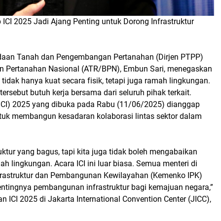
CI 2025 Jadi Ajang Penting untuk Dorong Infrastruktur
adaan Tanah dan Pengembangan Pertanahan (Dirjen PTPP)
n Pertanahan Nasional (ATR/BPN), Embun Sari, menegaskan
tidak hanya kuat secara fisik, tetapi juga ramah lingkungan.
rsebut butuh kerja bersama dari seluruh pihak terkait.
e (ICI) 2025 yang dibuka pada Rabu (11/06/2025) dianggap
uk membangun kesadaran kolaborasi lintas sektor dalam
ktur yang bagus, tapi kita juga tidak boleh mengabaikan
 lingkungan. Acara ICI ini luar biasa. Semua menteri di
frastruktur dan Pembangunan Kewilayahan (Kemenko IPK)
pentingnya pembangunan infrastruktur bagi kemajuan negara,”
ICI 2025 di Jakarta International Convention Center (JICC),