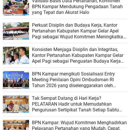
Validasi Basis Data Pertanahan, Komitmen
BPN Kampar Mendukung Pengadaan Tanah
yang Tepat dan Akurat Halo
Perkuat Disiplin dan Budaya Kerja, Kantor
Pertanahan Kabupaten Kampar Gelar Apel
Pagi sebagai Wujud Komitmen Meningkatkan
Kualitas Pelayanan
Konsisten Menjaga Disiplin dan Integritas,
Kantor Pertanahan Kabupaten Kampar Gelar
Apel Pagi sebagai Penguatan Budaya Kerja
Organisasi
BPN Kampar mengikuti Sosialisasi Entry
Meeting Penilaian Opini Ombudsman RI
Tahun 2026 yang diselenggarakan oleh
Ombudsman RI
Tak Sempat Datang di Hari Kerja?
PELATARAN Hadir untuk Memudahkan
Pengurusan Sertipikat Tanah Setiap Sabtu
dan Minggu
BPN Kampar: Wujud Komitmen Menghadirkan
Pelayanan Pertanahan yang Mudah, Cepat,