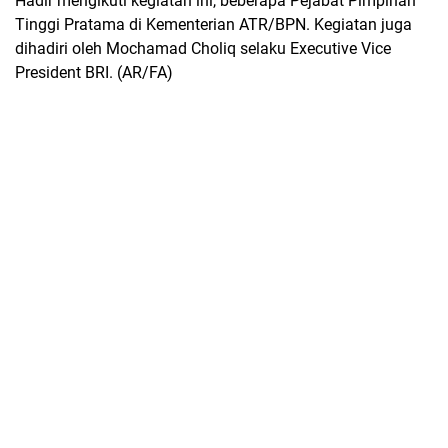
Hadir mengikuti kegiatan ini, beberapa Pejabat Pimpinan
Tinggi Pratama di Kementerian ATR/BPN. Kegiatan juga
dihadiri oleh Mochamad Choliq selaku Executive Vice
President BRI. (AR/FA)