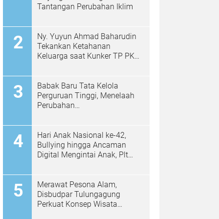
Tantangan Perubahan Iklim
Ny. Yuyun Ahmad Baharudin
Tekankan Ketahanan
Keluarga saat Kunker TP PKK
di Kalidawir
Babak Baru Tata Kelola
Perguruan Tinggi, Menelaah
Perubahan
Permendiktisaintek No.
39/2025 Menjadi No. 10/2026
Hari Anak Nasional ke-42,
Bullying hingga Ancaman
Digital Mengintai Anak, Plt
Bupati Ahmad Baharudin Ajak
Wujudkan Tulungagung
Ramah Anak
Merawat Pesona Alam,
Disbudpar Tulungagung
Perkuat Konsep Wisata
Berkelanjutan Berbasis