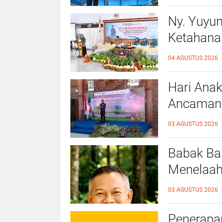
Ny. Yuyu
Ketahana
Kalidawir
04 AGUSTUS 2026
Hari Anak
Ancaman D
Ahmad Ba
03 AGUSTUS 2026
Ramah A
Babak Bar
Menelaah
39/2025 
03 AGUSTUS 2026
Penerapan