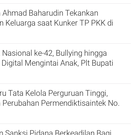
n Ahmad Baharudin Tekankan
n Keluarga saat Kunker TP PKK di
 Nasional ke-42, Bullying hingga
igital Mengintai Anak, Plt Bupati
harudin Ajak Wujudkan Tulungagung
nak
u Tata Kelola Perguruan Tinggi,
 Perubahan Permendiktisaintek No.
Menjadi No. 10/2026
 Sanksi Pidana Berkeadilan Bagi