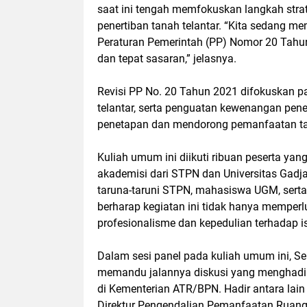
saat ini tengah memfokuskan langkah stra
penertiban tanah telantar. “Kita sedang m
Peraturan Pemerintah (PP) Nomor 20 Tahun
dan tepat sasaran,” jelasnya.
Revisi PP No. 20 Tahun 2021 difokuskan p
telantar, serta penguatan kewenangan pen
penetapan dan mendorong pemanfaatan tan
Kuliah umum ini diikuti ribuan peserta yang
akademisi dari STPN dan Universitas Gadja
taruna-taruni STPN, mahasiswa UGM, sert
berharap kegiatan ini tidak hanya mempe
profesionalisme dan kepedulian terhadap is
Dalam sesi panel pada kuliah umum ini, Sekr
memandu jalannya diskusi yang menghadirk
di Kementerian ATR/BPN. Hadir antara lai
Direktur Pengendalian Pemanfaatan Ruang,