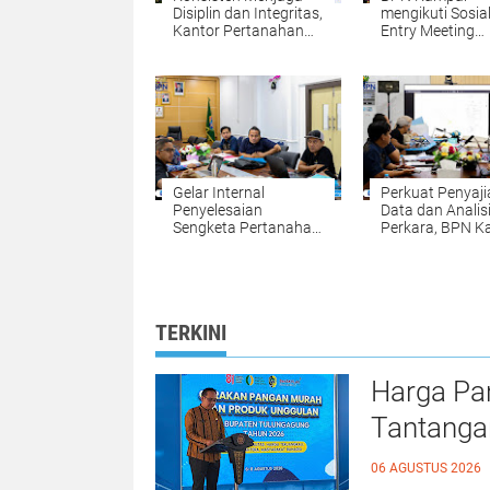
Disiplin dan Integritas,
mengikuti Sosial
Kantor Pertanahan
Entry Meeting
Kabupaten Kampar
Penilaian Opini
Gelar Apel Pagi
Ombudsman RI 
sebagai Penguatan
2026 yang
Budaya Kerja
diselenggarakan
Organisasi
Ombudsman RI
Gelar Internal
Perkuat Penyaji
Penyelesaian
Data dan Analis
Sengketa Pertanahan:
Perkara, BPN 
Komitmen BPN
Gelar Internal
Kampar Mewujudkan
Penyelesaian
Kepastian Hukum
Sengketa Perta
bagi Masyarakat
TERKINI
Harga Pa
Tantanga
06 AGUSTUS 2026