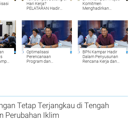
isasi
Hari Kerja?
Komitmen
PELATARAN Hadir
Menghadirkan
untuk Memudahkan
Pelayanan
Tahun
Pengurusan Sertipikat
Pertanahan yang
Tanah Setiap Sabtu
Mudah, Cepat, dan
 oleh
dan Minggu
Fleksibel
an
Optimalisasi
BPN Kampar Hadir
is
Perencanaan
Dalam Penyusunan
Kampar
Program dan
Rencana Kerja dan
Anggaran, BPN
Anggaran
Kampar Ikuti
Kementerian Pagu
nahan
Kegiatan Penyusunan
Anggaran Tahun
RKA-K/L Pagu
2027
Anggaran Tahun
2027
ngan Tetap Terjangkau di Tengah
n Perubahan Iklim