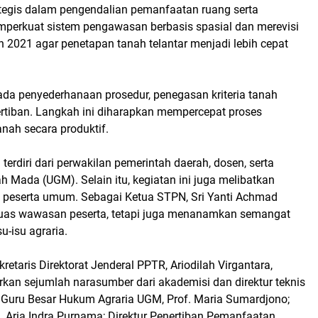
tegis dalam pengendalian pemanfaatan ruang serta
emperkuat sistem pengawasan berbasis spasial dan merevisi
 2021 agar penetapan tanah telantar menjadi lebih cepat
ada penyederhanaan prosedur, penegasan kriteria tanah
ertiban. Langkah ini diharapkan mempercepat proses
ah secara produktif.
 terdiri dari perwakilan pemerintah daerah, dosen, serta
h Mada (UGM). Selain itu, kegiatan ini juga melibatkan
a peserta umum. Sebagai Ketua STPN, Sri Yanti Achmad
rluas wawasan peserta, tetapi juga menanamkan semangat
u-isu agraria.
etaris Direktorat Jenderal PPTR, Ariodilah Virgantara,
an sejumlah narasumber dari akademisi dan direktur teknis
n Guru Besar Hukum Agraria UGM, Prof. Maria Sumardjono;
 Aria Indra Purnama; Direktur Penertiban Pemanfaatan