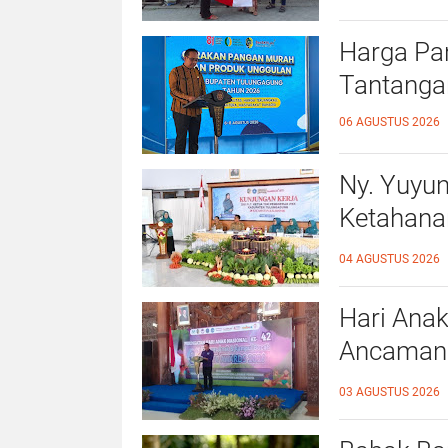
Harga Pa
Tantanga
06 AGUSTUS 2026
Ny. Yuyu
Ketahana
Kalidawir
04 AGUSTUS 2026
Hari Anak
Ancaman D
Ahmad Ba
03 AGUSTUS 2026
Ramah A