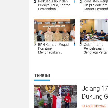
Perkuat Disiplin dan
Konsisten Menj
Budaya Kerja, Kantor
Disiplin dan Inte
Pertanahan
Kantor Pertana
Kabupaten Kampar
Kabupaten Kam
Gelar Apel Pagi
Gelar Apel Pagi
sebagai Wujud
sebagai Pengua
Komitmen
Budaya Kerja
Meningkatkan
Organisasi
Kualitas Pelayanan
BPN Kampar: Wujud
Gelar Internal
Komitmen
Penyelesaian
Menghadirkan
Sengketa Perta
Pelayanan
Komitmen BPN
Pertanahan yang
Kampar Mewuj
Mudah, Cepat, dan
Kepastian Huk
Fleksibel
bagi Masyaraka
TERKINI
Jelang 1
Dukung G
Bendera 
08 AGUSTUS 2026