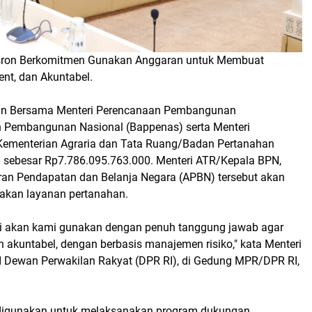
Nusron Berkomitmen Gunakan Anggaran untuk Membuat
nt, dan Akuntabel.
ran Bersama Menteri Perencanaan Pembangunan
 Pembangunan Nasional (Bappenas) serta Menteri
f Kementerian Agraria dan Tata Ruang/Badan Pertanahan
sebesar Rp7.786.095.763.000. Menteri ATR/Kepala BPN,
an Pendapatan dan Belanja Negara (APBN) tersebut akan
kan layanan pertanahan.
 ini akan kami gunakan dengan penuh tanggung jawab agar
n akuntabel, dengan berbasis manajemen risiko," kata Menteri
I Dewan Perwakilan Rakyat (DPR RI), di Gedung MPR/DPR RI,
a digunakan untuk melaksanakan program dukungan