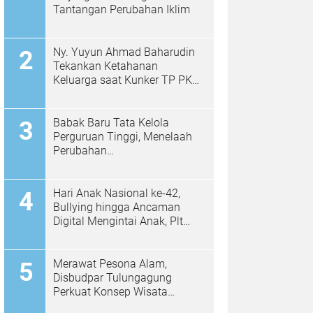
Tantangan Perubahan Iklim
Ny. Yuyun Ahmad Baharudin
Tekankan Ketahanan
Keluarga saat Kunker TP PKK
di Kalidawir
Babak Baru Tata Kelola
Perguruan Tinggi, Menelaah
Perubahan
Permendiktisaintek No.
39/2025 Menjadi No. 10/2026
Hari Anak Nasional ke-42,
Bullying hingga Ancaman
Digital Mengintai Anak, Plt
Bupati Ahmad Baharudin Ajak
Wujudkan Tulungagung
Ramah Anak
Merawat Pesona Alam,
Disbudpar Tulungagung
Perkuat Konsep Wisata
Berkelanjutan Berbasis