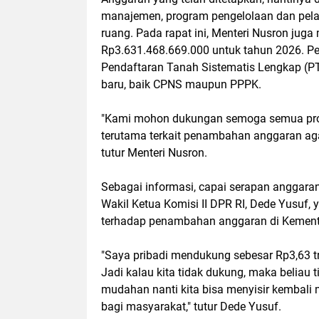
manajemen, program pengelolaan dan pela
ruang. Pada rapat ini, Menteri Nusron j
Rp3.631.468.669.000 untuk tahun 2026. P
Pendaftaran Tanah Sistematis Lengkap (PT
baru, baik CPNS maupun PPPK.
"Kami mohon dukungan semoga semua prog
terutama terkait penambahan anggaran aga
tutur Menteri Nusron.
Sebagai informasi, capai serapan anggar
Wakil Ketua Komisi II DPR RI, Dede Yusuf
terhadap penambahan anggaran di Kement
"Saya pribadi mendukung sebesar Rp3,63 tri
Jadi kalau kita tidak dukung, maka beliau 
mudahan nanti kita bisa menyisir kembal
bagi masyarakat," tutur Dede Yusuf.