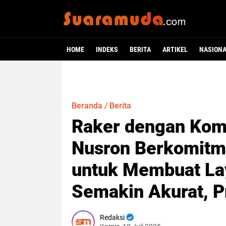
HOME
INDEKS
BERITA
ARTIKEL
NASION
Beranda
/
Berita
Raker dengan Komis
Nusron Berkomitm
untuk Membuat La
Semakin Akurat, P
Redaksi