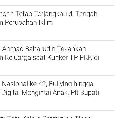
ngan Tetap Terjangkau di Tengah
n Perubahan Iklim
n Ahmad Baharudin Tekankan
n Keluarga saat Kunker TP PKK di
 Nasional ke-42, Bullying hingga
igital Mengintai Anak, Plt Bupati
harudin Ajak Wujudkan Tulungagung
nak