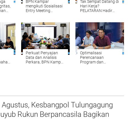
aga
BPN Kampar
Tak Sempat Datang di
gritas,
mengikuti Sosialisasi
Hari Kerja?
han
Entry Meeting
PELATARAN Hadir
par
Penilaian Opini
untuk Memudahkan
Ombudsman RI Tahun
Pengurusan Sertipikat
tan
2026 yang
Tanah Setiap Sabtu
diselenggarakan oleh
dan Minggu
Ombudsman RI
Perkuat Penyajian
Optimalisasi
Data dan Analisis
Perencanaan
nahan:
Perkara, BPN Kampar
Program dan
Gelar Internal
Anggaran, BPN
udkan
Penyelesaian
Kampar Ikuti
um
Sengketa Pertanahan
Kegiatan Penyusunan
t
RKA-K/L Pagu
Anggaran Tahun
2027
7 Agustus, Kesbangpol Tulungagung
uyub Rukun Berpancasila Bagikan
Merah Putih kepada Warga