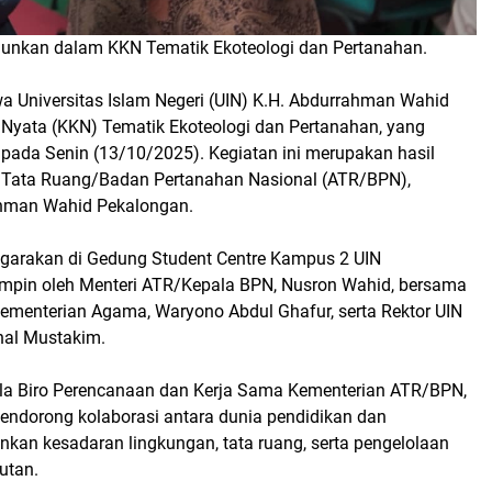
junkan dalam KKN Tematik Ekoteologi dan Pertanahan.
 Universitas Islam Negeri (UIN) K.H. Abdurrahman Wahid
 Nyata (KKN) Tematik Ekoteologi dan Pertanahan, yang
 pada Senin (13/10/2025). Kegiatan ini merupakan hasil
n Tata Ruang/Badan Pertanahan Nasional (ATR/BPN),
ahman Wahid Pekalongan.
garakan di Gedung Student Centre Kampus 2 UIN
impin oleh Menteri ATR/Kepala BPN, Nusron Wahid, bersama
ementerian Agama, Waryono Abdul Ghafur, serta Rektor UIN
nal Mustakim.
ala Biro Perencanaan dan Kerja Sama Kementerian ATR/BPN,
mendorong kolaborasi antara dunia pendidikan dan
an kesadaran lingkungan, tata ruang, serta pengelolaan
utan.