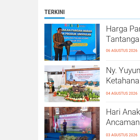
Budaya Kerja
diselenggarakan
Organisasi
Ombudsman RI
TERKINI
Harga Pa
Tantanga
06 AGUSTUS 2026
Ny. Yuyu
Ketahana
Kalidawir
04 AGUSTUS 2026
Hari Anak
Ancaman D
Ahmad Ba
03 AGUSTUS 2026