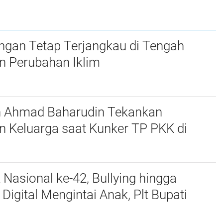
 oleh
dan Minggu
Fleksibel
ngan Tetap Terjangkau di Tengah
n Perubahan Iklim
n Ahmad Baharudin Tekankan
n Keluarga saat Kunker TP PKK di
 Nasional ke-42, Bullying hingga
igital Mengintai Anak, Plt Bupati
harudin Ajak Wujudkan Tulungagung