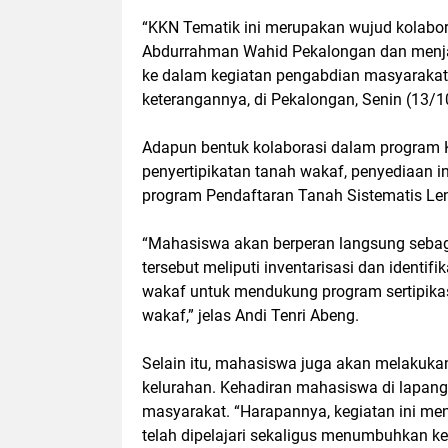
“KKN Tematik ini merupakan wujud kolabo
Abdurrahman Wahid Pekalongan dan menjadi
ke dalam kegiatan pengabdian masyarakat 
keterangannya, di Pekalongan, Senin (13/1
Adapun bentuk kolaborasi dalam program K
penyertipikatan tanah wakaf, penyediaan i
program Pendaftaran Tanah Sistematis Len
“Mahasiswa akan berperan langsung sebaga
tersebut meliputi inventarisasi dan identi
wakaf untuk mendukung program sertipikas
wakaf,” jelas Andi Tenri Abeng.
Selain itu, mahasiswa juga akan melakuka
kelurahan. Kehadiran mahasiswa di lapa
masyarakat. “Harapannya, kegiatan ini me
telah dipelajari sekaligus menumbuhkan kep