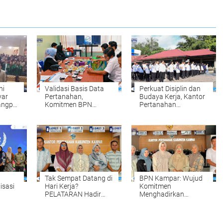
ni
Validasi Basis Data
Perkuat Disiplin dan
yar
Pertanahan,
Budaya Kerja, Kantor
angpol
Komitmen BPN
Pertanahan
Kampar Mendukung
Kabupaten Kampar
s dan
Pengadaan Tanah
Gelar Apel Pagi
yang Tepat dan
sebagai Wujud
Akurat Halo
Komitmen
Meningkatkan
Kualitas Pelayanan
Tak Sempat Datang di
BPN Kampar: Wujud
isasi
Hari Kerja?
Komitmen
PELATARAN Hadir
Menghadirkan
untuk Memudahkan
Pelayanan
Tahun
Pengurusan Sertipikat
Pertanahan yang
Tanah Setiap Sabtu
Mudah, Cepat, dan