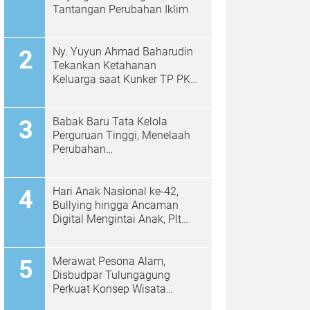
Tantangan Perubahan Iklim
Ny. Yuyun Ahmad Baharudin
Tekankan Ketahanan
Keluarga saat Kunker TP PKK
di Kalidawir
Babak Baru Tata Kelola
Perguruan Tinggi, Menelaah
Perubahan
Permendiktisaintek No.
39/2025 Menjadi No. 10/2026
Hari Anak Nasional ke-42,
Bullying hingga Ancaman
Digital Mengintai Anak, Plt
Bupati Ahmad Baharudin Ajak
Wujudkan Tulungagung
Ramah Anak
Merawat Pesona Alam,
Disbudpar Tulungagung
Perkuat Konsep Wisata
Berkelanjutan Berbasis