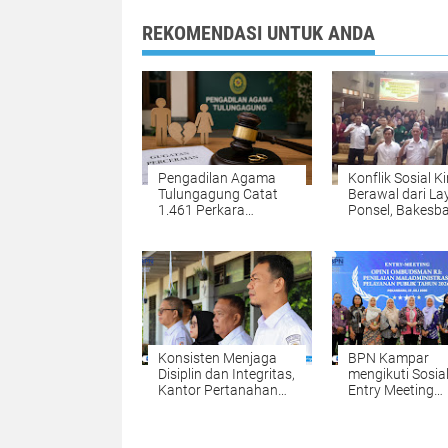
REKOMENDASI UNTUK ANDA
Pengadilan Agama
Konflik Sosial Ki
Tulungagung Catat
Berawal dari La
1.461 Perkara
Ponsel, Bakesb
Perceraian,
Tulungagung
Perselisihan Tertinggi,
Waspadai Hoak
Ekonomi dan Zina
AI Deepfake
Jadi Alasan
Konsisten Menjaga
BPN Kampar
Disiplin dan Integritas,
mengikuti Sosial
Kantor Pertanahan
Entry Meeting
Kabupaten Kampar
Penilaian Opini
Gelar Apel Pagi
Ombudsman RI 
sebagai Penguatan
2026 yang