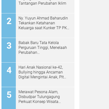
Tantangan Perubahan Iklim
Ny. Yuyun Ahmad Baharudin
Tekankan Ketahanan
Keluarga saat Kunker TP PKK
di Kalidawir
Babak Baru Tata Kelola
Perguruan Tinggi, Menelaah
Perubahan
Permendiktisaintek No.
39/2025 Menjadi No. 10/2026
Hari Anak Nasional ke-42,
Bullying hingga Ancaman
Digital Mengintai Anak, Plt
Bupati Ahmad Baharudin Ajak
Wujudkan Tulungagung
Ramah Anak
Merawat Pesona Alam,
Disbudpar Tulungagung
Perkuat Konsep Wisata
Berkelanjutan Berbasis