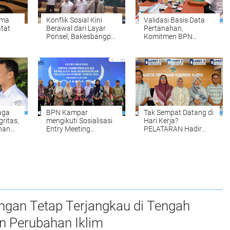
ama
Konflik Sosial Kini
Validasi Basis Data
tat
Berawal dari Layar
Pertanahan,
Ponsel, Bakesbangpol
Komitmen BPN
Tulungagung
Kampar Mendukung
inggi,
Waspadai Hoaks dan
Pengadaan Tanah
na
AI Deepfake
yang Tepat dan
Akurat Halo
aga
BPN Kampar
Tak Sempat Datang di
gritas,
mengikuti Sosialisasi
Hari Kerja?
han
Entry Meeting
PELATARAN Hadir
par
Penilaian Opini
untuk Memudahkan
Ombudsman RI Tahun
Pengurusan Sertipikat
tan
2026 yang
Tanah Setiap Sabtu
diselenggarakan oleh
dan Minggu
Ombudsman RI
ngan Tetap Terjangkau di Tengah
n Perubahan Iklim