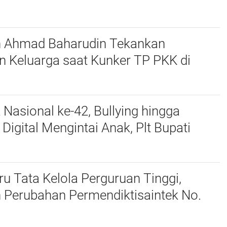
n Ahmad Baharudin Tekankan
n Keluarga saat Kunker TP PKK di
 Nasional ke-42, Bullying hingga
igital Mengintai Anak, Plt Bupati
harudin Ajak Wujudkan Tulungagung
nak
u Tata Kelola Perguruan Tinggi,
 Perubahan Permendiktisaintek No.
Menjadi No. 10/2026