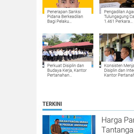
Penerapan Sanksi
Pengadilan Ag
Pidana Berkeadilan
Tulungagung Ca
Bagi Pelaku
1.461 Perkara
Penyalahgunaan
Perceraian,
Narkoba di Polres
Perselisihan Tert
Kampar
Ekonomi dan Zi
Jadi Alasan
Perkuat Disiplin dan
Konsisten Menj
Budaya Kerja, Kantor
Disiplin dan Inte
Pertanahan
Kantor Pertana
Kabupaten Kampar
Kabupaten Kam
Gelar Apel Pagi
Gelar Apel Pagi
sebagai Wujud
sebagai Pengua
Komitmen
Budaya Kerja
Meningkatkan
Organisasi
TERKINI
Kualitas Pelayanan
Harga Pa
Tantanga