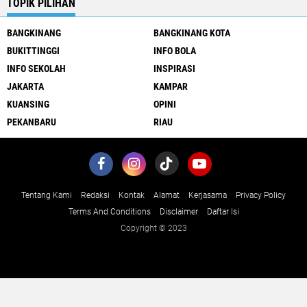
TOPIK PILIHAN
BANGKINANG
BANGKINANG KOTA
BUKITTINGGI
INFO BOLA
INFO SEKOLAH
INSPIRASI
JAKARTA
KAMPAR
KUANSING
OPINI
PEKANBARU
RIAU
Tentang Kami
Redaksi
Kontak
Alamat
Kerjasama
Privacy Policy
Terms And Conditions
Disclaimer
Daftar Isi
Copyright © 2023