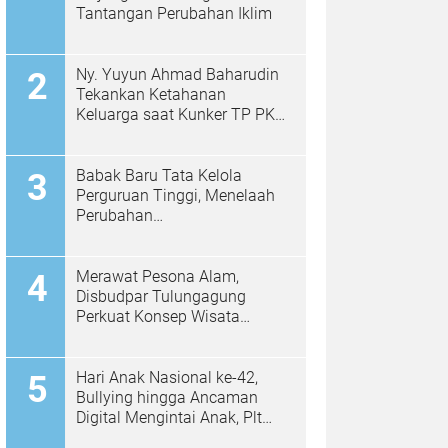
Tantangan Perubahan Iklim
Ny. Yuyun Ahmad Baharudin
Tekankan Ketahanan
Keluarga saat Kunker TP PKK
di Kalidawir
Babak Baru Tata Kelola
Perguruan Tinggi, Menelaah
Perubahan
Permendiktisaintek No.
39/2025 Menjadi No. 10/2026
Merawat Pesona Alam,
Disbudpar Tulungagung
Perkuat Konsep Wisata
Berkelanjutan Berbasis
Ekologi
Hari Anak Nasional ke-42,
Bullying hingga Ancaman
Digital Mengintai Anak, Plt
Bupati Ahmad Baharudin Ajak