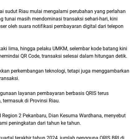
i sudut Riau mulai mengalami perubahan yang perlahan
g tunai masih mendominasi transaksi sehari-hari, kini
er oleh suara notifikasi pembayaran digital dari telepon
kaki lima, hingga pelaku UMKM, selembar kode batang kini
emindai QR Code, transaksi selesai dalam hitungan detik.
ukkan perkembangan teknologi, tetapi juga menggambarkan
ransaksi.
nggunaan layanan pembayaran berbasis QRIS terus
termasuk di Provinsi Riau.
BRI Region 2 Pekanbaru, Dian Kesuma Wardhana, menyebut
mi peningkatan dari tahun ke tahun.
artal terakhir tahun 2024, jumlah pengguna QRIS BRI di