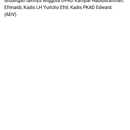
undangan lainnya Anggota DPRD Kampar Habiburahman,
Efrinaldi, Kadis LH Yuricho Efril, Kadis PKAD Edward.
(ADV)