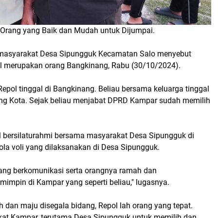
k Orang yang Baik dan Mudah untuk Dijumpai.
h masyarakat Desa Sipungguk Kecamatan Salo menyebut
ol merupakan orang Bangkinang, Rabu (30/10/2024).
epol tinggal di Bangkinang. Beliau bersama keluarga tinggal
ng Kota. Sejak beliau menjabat DPRD Kampar sudah memilih
.
ol bersilaturahmi bersama masyarakat Desa Sipungguk di
la voli yang dilaksanakan di Desa Sipungguk.
ang berkomunikasi serta orangnya ramah dan
mimpin di Kampar yang seperti beliau," lugasnya.
h dan maju disegala bidang, Repol lah orang yang tepat.
akat Kampar, terutama Desa Sipungguk untuk memilih dan