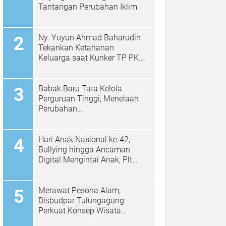
Tantangan Perubahan Iklim
Ny. Yuyun Ahmad Baharudin
Tekankan Ketahanan
Keluarga saat Kunker TP PKK
di Kalidawir
Babak Baru Tata Kelola
Perguruan Tinggi, Menelaah
Perubahan
Permendiktisaintek No.
39/2025 Menjadi No. 10/2026
Hari Anak Nasional ke-42,
Bullying hingga Ancaman
Digital Mengintai Anak, Plt
Bupati Ahmad Baharudin Ajak
Wujudkan Tulungagung
Ramah Anak
Merawat Pesona Alam,
Disbudpar Tulungagung
Perkuat Konsep Wisata
Berkelanjutan Berbasis