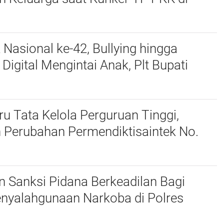
 Nasional ke-42, Bullying hingga
igital Mengintai Anak, Plt Bupati
harudin Ajak Wujudkan Tulungagung
nak
u Tata Kelola Perguruan Tinggi,
 Perubahan Permendiktisaintek No.
Menjadi No. 10/2026
 Sanksi Pidana Berkeadilan Bagi
enyalahgunaan Narkoba di Polres