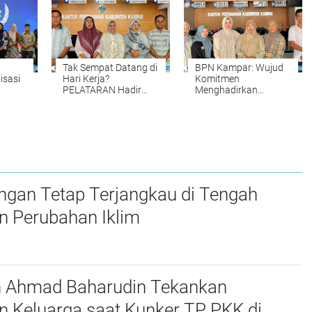
Akurat Halo
Komitmen
Meningkatkan
Kualitas Pelayanan
Tak Sempat Datang di
BPN Kampar: Wujud
isasi
Hari Kerja?
Komitmen
PELATARAN Hadir
Menghadirkan
untuk Memudahkan
Pelayanan
Tahun
Pengurusan Sertipikat
Pertanahan yang
Tanah Setiap Sabtu
Mudah, Cepat, dan
 oleh
dan Minggu
Fleksibel
ngan Tetap Terjangkau di Tengah
n Perubahan Iklim
n Ahmad Baharudin Tekankan
n Keluarga saat Kunker TP PKK di