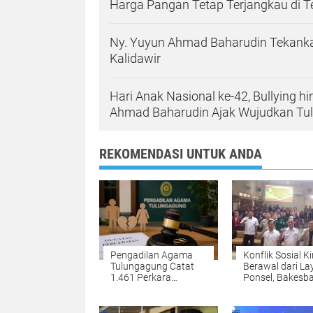
Harga Pangan Tetap Terjangkau di 
Ny. Yuyun Ahmad Baharudin Tekanka
Kalidawir
Hari Anak Nasional ke-42, Bullying h
Ahmad Baharudin Ajak Wujudkan T
REKOMENDASI UNTUK ANDA
Pengadilan Agama
Konflik Sosial Ki
Tulungagung Catat
Berawal dari La
1.461 Perkara
Ponsel, Bakesb
Perceraian,
Tulungagung
Perselisihan Tertinggi,
Waspadai Hoak
Ekonomi dan Zina
AI Deepfake