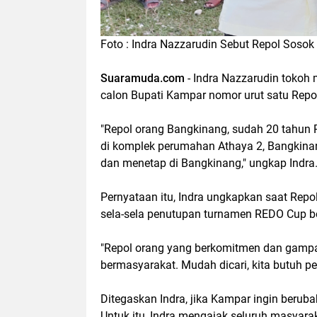
Foto : Indra Nazzarudin Sebut Repol Soso
Suaramuda.com
- Indra Nazzarudin toko
calon Bupati Kampar nomor urut satu Rep
"Repol orang Bangkinang, sudah 20 tahun R
di komplek perumahan Athaya 2, Bangkina
dan menetap di Bangkinang," ungkap Indra
Pernyataan itu, Indra ungkapkan saat Rep
sela-sela penutupan turnamen REDO Cup bo
"Repol orang yang berkomitmen dan gamp
bermasyarakat. Mudah dicari, kita butuh pe
Ditegaskan Indra, jika Kampar ingin beruba
Untuk itu, Indra mengajak seluruh masyar