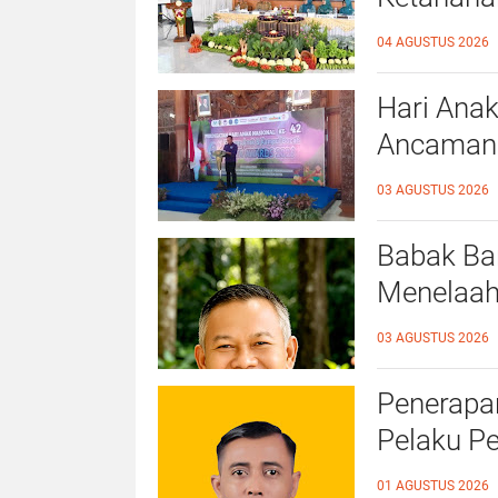
Kalidawir
04 AGUSTUS 2026
Hari Anak
Ancaman D
Ahmad Ba
03 AGUSTUS 2026
Ramah A
Babak Bar
Menelaah
39/2025 
03 AGUSTUS 2026
Penerapan
Pelaku P
Kampar
01 AGUSTUS 2026