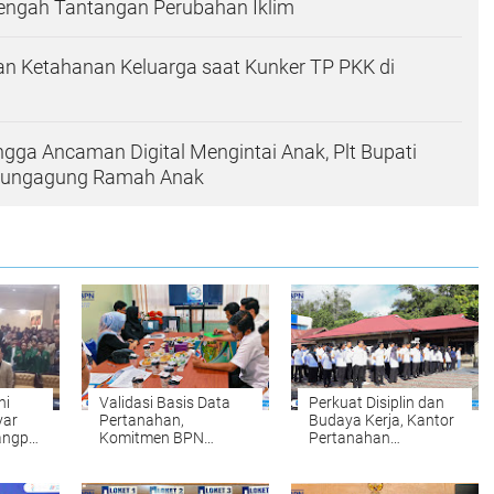
Tengah Tantangan Perubahan Iklim
n Ketahanan Keluarga saat Kunker TP PKK di
ingga Ancaman Digital Mengintai Anak, Plt Bupati
ulungagung Ramah Anak
ni
Validasi Basis Data
Perkuat Disiplin dan
yar
Pertanahan,
Budaya Kerja, Kantor
angpol
Komitmen BPN
Pertanahan
Kampar Mendukung
Kabupaten Kampar
s dan
Pengadaan Tanah
Gelar Apel Pagi
yang Tepat dan
sebagai Wujud