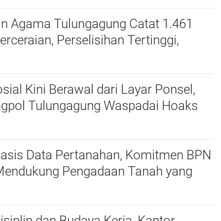
an Agama Tulungagung Catat 1.461
erceraian, Perselisihan Tertinggi,
dan Zina Jadi Alasan
osial Kini Berawal dari Layar Ponsel,
gpol Tulungagung Waspadai Hoaks
eepfake
 Basis Data Pertanahan, Komitmen BPN
endukung Pengadaan Tanah yang
 Akurat Halo
isiplin dan Budaya Kerja, Kantor