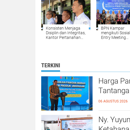
Jadi Alasan
Konsisten Menjaga
BPN Kampar
Disiplin dan Integritas,
mengikuti Sosial
Kantor Pertanahan
Entry Meeting
Kabupaten Kampar
Penilaian Opini
Gelar Apel Pagi
Ombudsman RI 
sebagai Penguatan
2026 yang
Budaya Kerja
diselenggarakan
Organisasi
Ombudsman RI
TERKINI
Harga Pa
Tantanga
06 AGUSTUS 2026
Ny. Yuyu
Ketahana